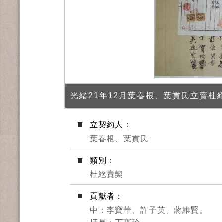
光緒21年12月葉春根、葉貢氏立賣杜
立契約人：
葉春根、葉貢氏
類別：
杜絕賣契
貢獻者：
中：李寶華、許子英、蔣維賢。