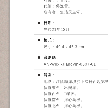
圩長：丁寶珍。
代筆：吳逸雲。
所有者：無玷天主堂。
日期：
光緒21年12月
格式：
尺寸：49.4 x 45.3 cm
識別碼：
AN-Wuxi-Jiangyin-0607-01
範圍：
地點：江陰縣海埧沙下弍冊西起第
位置東至：出契界。
位置西至：□業界。
位置南至：河心為界。
位置北至：河心為界。