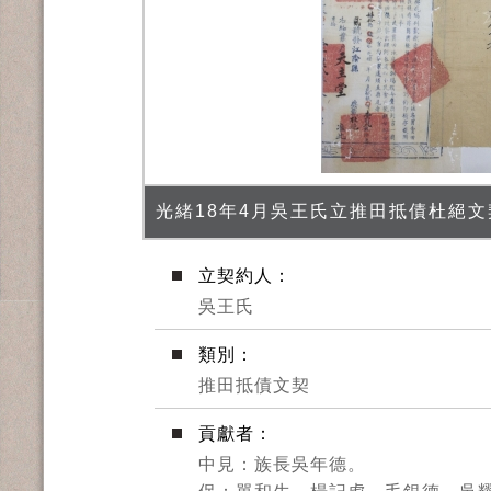
光緒18年4月吳王氏立推田抵債杜絕文
立契約人：
吳王氏
類別：
推田抵債文契
貢獻者：
中見：族長吳年德。