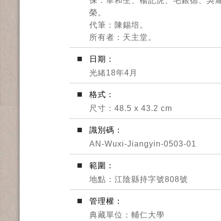
保：單和生、楊記虎、毛銀德、吳
榮。
代筆：陳錫培。
所有者：天主堂。
日期：
光緒18年4月
格式：
尺寸：48.5 x 43.2 cm
識別碼：
AN-Wuxi-Jiangyin-0503-01
範圍：
地點：江陰縣持字號808號
管理權：
典藏單位：輔仁大學