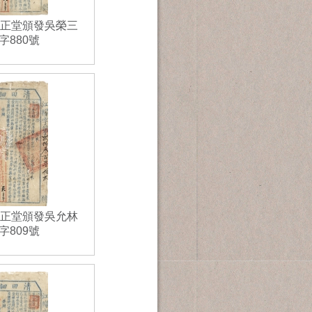
縣正堂頒發吳榮三
880號
縣正堂頒發吳允林
809號