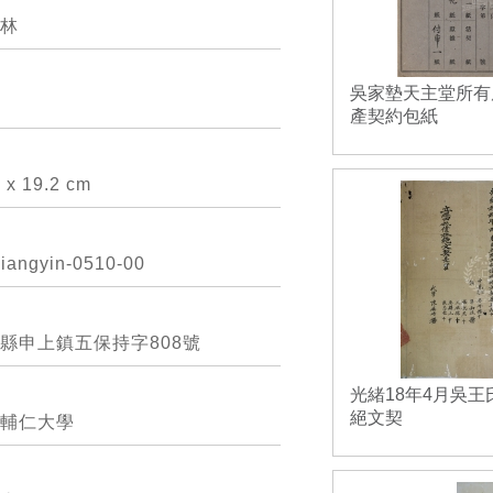
林
吳家墊天主堂所有
月
產契約包紙
x 19.2 cm
iangyin-0510-00
縣申上鎮五保持字808號
光緒18年4月吳
絕文契
輔仁大學