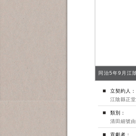
同治5年9月江
立契約人：
江陰縣正堂
類別：
清田細號由
貢獻者：