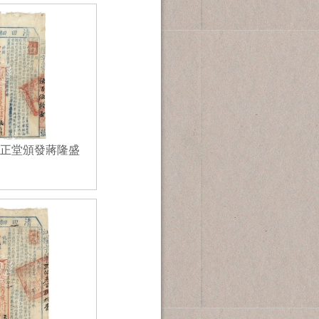
縣正堂頒發蔣隆盛