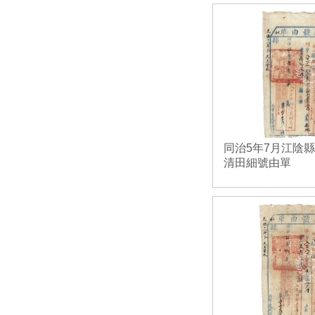
同治5年7月江陰
清田細號由單