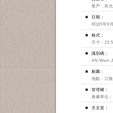
業戶：吳允
日期：
同治5年9
格式：
尺寸：23.5 
識別碼：
AN-Wuxi-J
範圍：
地點：江陰
管理權：
典藏單位：
天主堂：