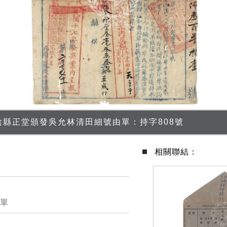
陰縣正堂頒發吳允林清田細號由單：持字808號
相關聯結：
單