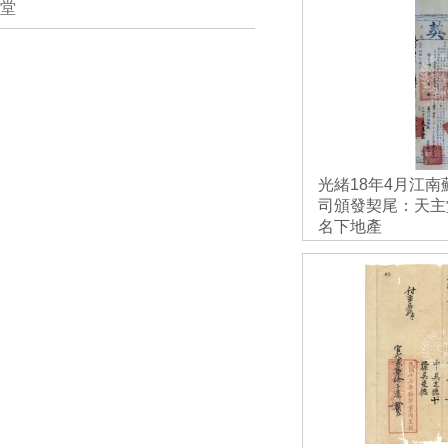
堂
光緒18年4月江
司頒發契尾：天主
名下地產