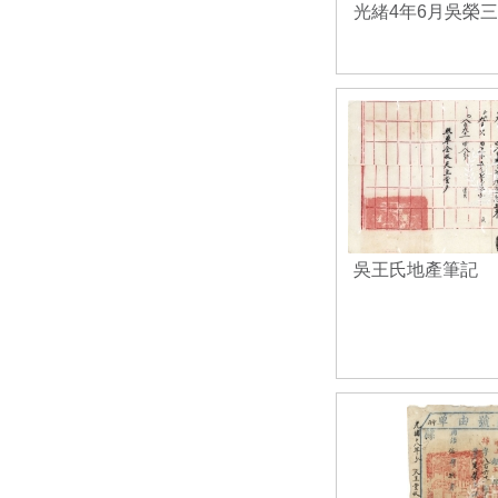
光緒4年6月吳榮
吳王氏地產筆記