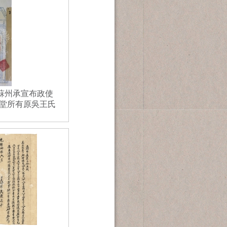
南蘇州承宣布政使
堂所有原吳王氏