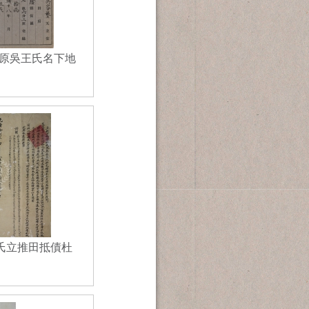
原吳王氏名下地
王氏立推田抵債杜