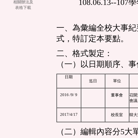
108.06.13-
相關辦法及
表格下載
一、為彙編全校大事紀
式，特訂定本要點。
二、格式製定：
（一）以日期順序、事
日期
迄日
單位
2016 /9/ 9
董事會
召開
會議
2017/4/17
校長室
韓大
（二）編輯內容分5大