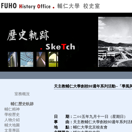
天主教輔仁大學創校80週年系列活動--「學風
室務概況
輔仁歷史軌跡
輔仁精神
學校歷史
日 期：
二○○五年九月十一日（星期日）
人物介紹
事 由：
天主教輔仁大學創校80週年系列活
輔大地圖
地 點：
輔仁大學北京校友會
文章專區