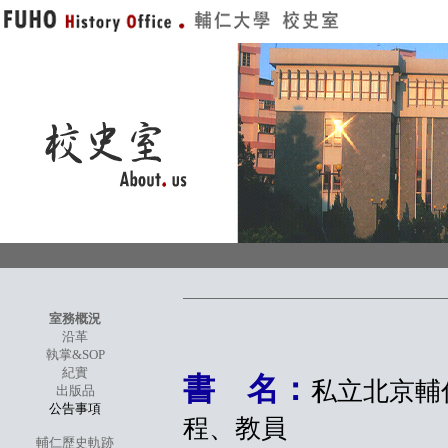
室務概況
沿革
執掌&SOP
紀實
書 名：
私立北京輔仁
出版品
公告事項
程、教員
輔仁歷史軌跡