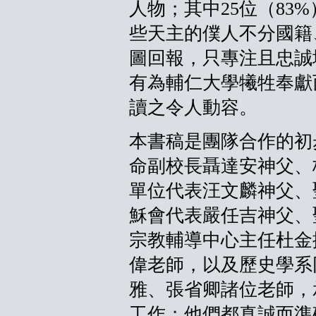
人物；其中25位（83
些天主的僕人不分國籍
圖回報，只專注且忠誠
有為輔仁大學犧牲奉獻
讀之令人動容。
本書稿是團隊合作的初
命副校長聶達安神父、
單位代表汪文麟神父、
穌會代表嚴任吉神父、
宗教輔導中心主任杜金
偉老師，以及歷史學系
雅、張省卿諸位老師，
工作；他們都真誠而準