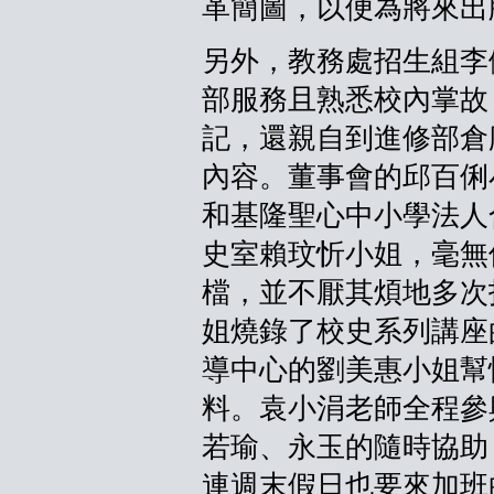
革簡圖，以便為將來出
另外，教務處招生組李
部服務且熟悉校內掌故
記，還親自到進修部倉
內容。董事會的邱百俐
和基隆聖心中小學法人
史室賴玟忻小姐，毫無
檔，並不厭其煩地多次
姐燒錄了校史系列講座
導中心的劉美惠小姐幫
料。袁小涓老師全程參
若瑜、永玉的隨時協助
連週末假日也要來加班