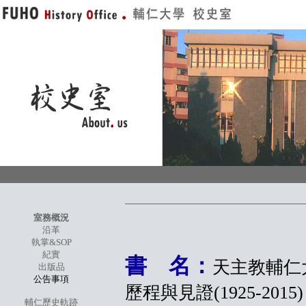
室務概況
沿革
執掌&SOP
紀實
書 名：
天主教輔仁大
出版品
公告事項
歷程與見證(1925-2015)
輔仁歷史軌跡