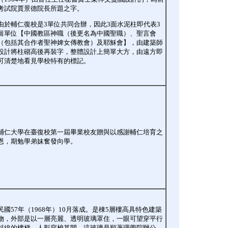
考試院賈景德院長所題之字。
由於輔仁復校是3單位共同合辦，因此3面水泥柱即代表3
個單位【中國教區神職（後更名為中國聖職）、聖言會
（包括其合作者聖神婢女傳教會）及耶穌會】，由建築師
設計將柱砌高後再裝字，整體設計上簡單大方，由遠方即
可清楚地看見學校特有的標記。
輔仁大學在臺復校第一屆畢業校友贈與以感謝輔仁培育之
恩，期勉學弟妹奮發向學。
民國57年（1968年）10月落成。是棟5層樓高具特色建築
物，外部是以一層亮麗、透明玻璃罩住，一眼可望穿平行
斜線的樓梯，人影穿梭其間，這玻璃是順著理學院辦公、