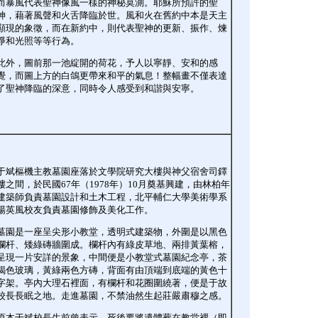
而暴風代表聖神像風一樣的神秘莫測。耶穌所預許的聖
神，藉著風聲和火舌降臨於世。風和火在舊約中本是天主
顯現的象徵，而在新約中，則代表聖神的更新、振作、煉
淨和光照等等行為。
此外，圖前那一池綻開的荷花，予人以寧靜、安和的感
覺，而圖上方的白鴿更帶來和平的氣息！整幅畫不僅表達
了聖神降臨的深意，同時令人感受到和諧與安寧。
于斌樞機主教墓園座落於文學院研究大樓與神父宿舍司鐸
樓之間，於民國67年（1978年）10月奠基興建，由林柏年
建築師負責墓園設計和土木工程，北平輔仁大學美術學系
楊英風校友負責墓園修飾及美化工作。
墓園是一座呈尖形小教堂，透明式建築物，外圍是以黑色
欄杆、矮綠磚牆圍成。欄杆內有綠皮草地、兩排黃葉榕，
呈現一片安詳的景象，中間便是小教堂式墓園紀念亭，茶
褐色玻璃，黃綠兩色方磚，背面有由頂端到底端的黃色十
字架。亭內大理石裡面，有欄杆和花圈圍繞著，便是于故
校長長眠之地。走進墓園，不禁油然生起莊嚴肅穆之感。
原本于斌校長生前曾表示，死後要將遺體葬在教堂裡（即