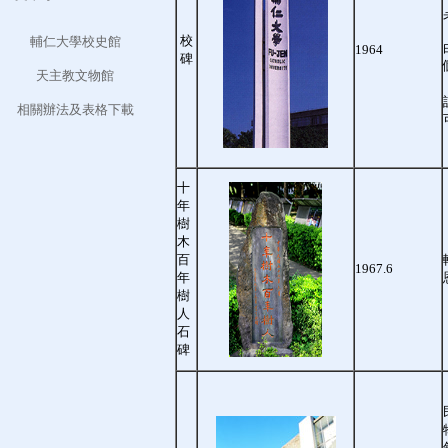
校
輔仁大學校史館
1964
碑
天主教文物館
相關辦法及表格下載
十
年
樹
木
百
1967.6
年
樹
人
石
碑