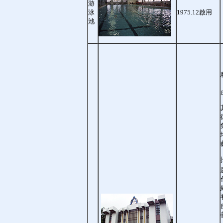
游
泳
1975.12啟用
池