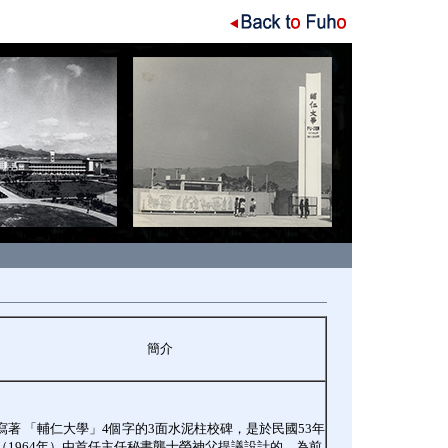
簡介
寫著 「輔仁大學」4個字的3面水泥柱校碑，是於民國53年
（1964年）由首任主任秘書龔士榮神父提議設計的，為前