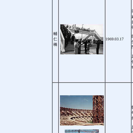
輔
仁
1969.03.17
橋