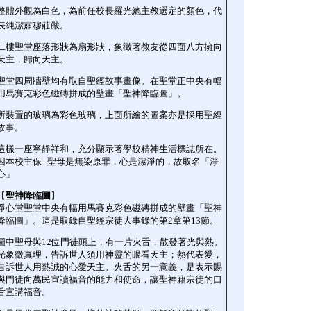
整體外觀為白色，為前任校長羅光總主教選定的顏色，代
表純潔肅穆莊嚴。
二樓聖堂座落形狀為扇形狀，象徵著教友從四面八方擁向
天主，歸向天主。
聖堂四周牆壁均有取自聖經故事畫像。在聖堂正中央有幅
用馬賽克彩色磁磚拼成的壁畫「聖神降臨圖」。
所裝置的玻璃為彩色玻璃，上面所繪的圖案亦是採用聖經
故事。
這樣一座寧靜祥和，充分顯示著學校精神生活標誌所在。
因本校主保--聖母是無染原罪，心是潔淨的，故取名「淨
心」
【
聖神降臨圖
】
淨心堂聖堂中央有幅用馬賽克彩色磁磚拼成的壁畫「聖神
降臨圖」。這是取錄自聖經宗徒大事錄的第2章第13節。
圖中聖母與12位門徒頭上，有一片火舌，散發著光與熱。
光象徵真理，告訴世人須用神靈的眼看天主；熱代表愛，
告訴世人用熱誠的心愛天主。火舌的另一意義，是表示賜
與門徒向萬民宣讀福音的能力和使命，讓聖神藉宗徒的口
舌宣講福音。