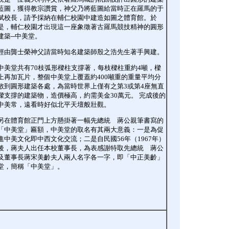
藍圖，獲得教宗讚賞，神父乃將藍圖給當時正在羅馬的于
斌校長，請予採納在輔仁校園中建造如圖之體育館。於
是，輔仁校園才出現這一座象徵著古羅馬競技精神的圓形
建築--中美堂。
經由龔士榮神父請當時知名建築師殷之浩先生著手興建。
中美堂共有70枝弧形樑柱支撐著，每枝樑柱重約4噸，樑
上再加瓦片，整個中美堂上覆蓋約400噸重的重量平均分
散到圓形建築各處，為當時世界上僅有之第3或第4座無直
樑支撐的建築物，造價極高，約需美金30萬元。 完成後的
中美常，遠看時好似北平天壇般壯觀。
另在體育館正門上方懸掛著一幅先總統 蔣公親筆書寫的
「中美堂」匾額，中美堂的取名有其兩大意義：一是為促
進中美文化即中西文化交流；二是自民國56年（1967年）
後，蔣夫人出任本校董事長，為表感謝特取先總統 蔣公
及董事長蔣宋美齡夫人兩人名字各一字，即「中正美齡」
堂，簡稱「中美堂」。