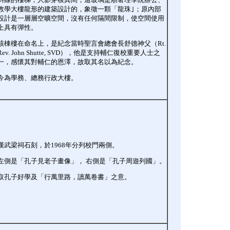
教學大樓龍形的建築設計的，象徵一顆「龍珠｣；原內部
設計是一層層空曠空間，沒有任何隔間限制，使空間使用
上具有彈性。
該棟樓在命名上，是紀念當時聖言會總會長舒德神父（Rt.
Rev. John Shutte, SVD），他是支持輔仁復校重要人士之
一，感懷其對輔仁的恩澤，故取其名以為紀念。
今為學務、總務行政大樓。
漢武梁祠石刻，於1968年分列校門兩側。
左側是「孔子見老子畫像」， 右側是「孔子周遊列國」。
取孔子好學及「行萬里路，讀萬卷書」之意。