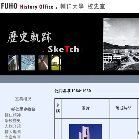
公共區域 1964~1980
室務概況
名
圖片
落成時間
輔仁歷史軌跡
稱
輔仁精神
學校歷史
人物介紹
輔大地圖
文章專區