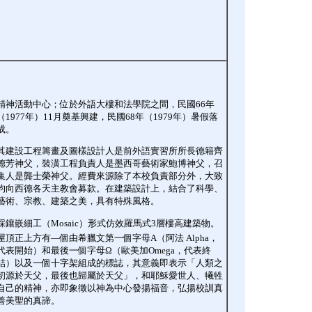
精神活動中心；位於外語大樓和法學院之間，民國66年
（1977年）11月奠基興建，民國68年（1979年）暑假落
成。
其建設工程籌畫及圖樣設計人是前外語實習所所長德籍齊
德芳神父，裝潢工程負責人是墨西哥藝術家鮑博神父，召
集人是龔士榮神父。經費來源除了本校負責部分外，大致
均向西德各天主教會募款。在建築設計上，結合了科學、
藝術、宗教、建築之美，具有特殊風格。
採鑲嵌細工（Mosaic）形式仿效羅馬式3層樓高建築物。 
屋頂正上方有—個由希臘文第一個字母Α（阿法 Alpha，
代表開始）和最後一個字母Ω（歐美加Omega，代表終
結）以及一個十字架組成的標誌，其意義即表示「人類之
初源於天父，最後也歸屬於天父」，和耶穌愛世人、犧牲
自己的精神，亦即象徵以神為中心發揚福音，弘揚校訓真
善美聖的真諦。