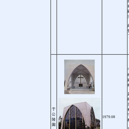
于
公
1979.08
陵
園