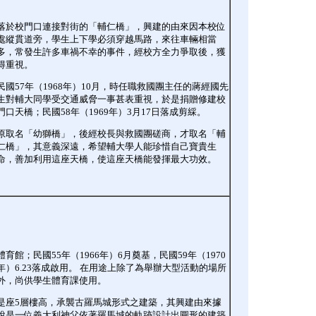
落於校門口連接對街的「輔仁橋」，興建的由來因本校位
處縱貫道旁，學生上下學必須穿越馬路，來往車輛相當
多，常發生許多車禍不幸的事件，經校方全力爭取後，獲
得重視。
民國57年（1968年）10月，時任職救國團主任的蔣經國先
生對輔大同學受交通威脅一事甚表重視，於是捐贈修建校
門口天橋；民國58年（1969年）3月17日落成剪綵。
原取名「幼獅橋」，後經校長與救國團磋商，才取名「輔
仁橋」，其意義深遠，希望輔大學人能珍惜自己寶貴生
命，善加利用這座天橋，使這座天橋能發揮最大功效。
體育館；民國55年（1966年）6月奠基，民國59年（1970
年）6.23落成啟用。 在用途上除了為舉辦大型活動的場所
外，尚供學生體育課使用。
是座5層樓高，承襲古羅馬城形式之建築，其興建由來據
說是一位義大利神父依著羅馬城的軌跡設計出圓形的建築