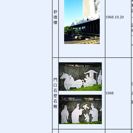
舒
德
1968.10.20
樓
門
口
石
1968
壁
石
雕