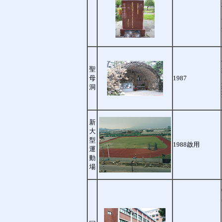
聖
母
1987
洞
新
大
型
1988啟用
運
動
場