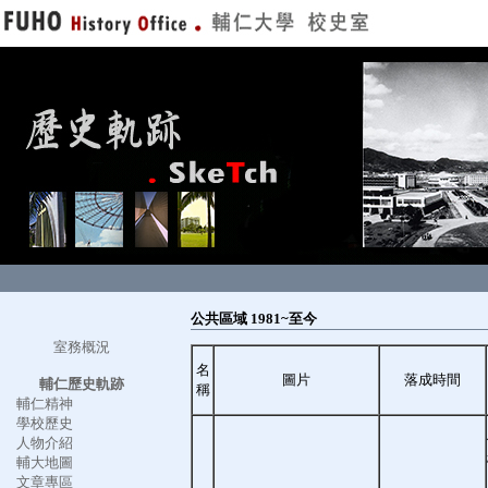
公共區域 1981~至今
室務概況
名
圖片
落成時間
輔仁歷史軌跡
稱
輔仁精神
學校歷史
人物介紹
輔大地圖
文章專區