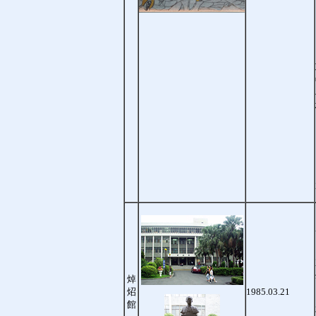
焯
炤
1985.03.21
館