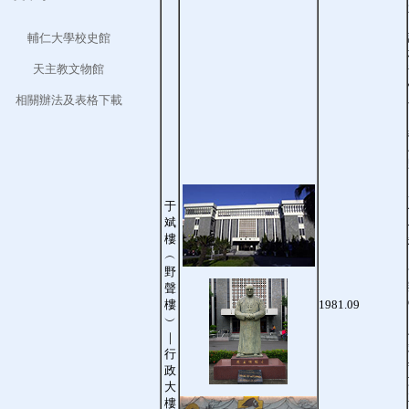
輔仁大學校史館
天主教文物館
相關辦法及表格下載
于
斌
樓
︵
野
聲
樓
1981.09
︶
｜
行
政
大
樓