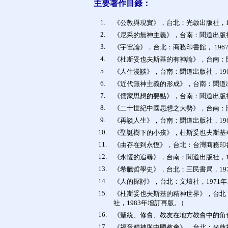
主要著作目錄：
1.
《公教與現實》，台北：光啟出版社，19
2.
《尼采的無神主義》，台南：聞道出版社，
3.
《宇宙論》，台北：商務印書館， 196
4.
《杜斯妥也夫斯基的有神論》，台南：聞
5.
《人生漫談》，台南：聞道出版社，19
6.
《近代無神主義的形成》，台南：聞道出
7.
《儒家思想的要點》，台南：聞道出版社
8.
《二十世紀中國思想之大勢》，台南：聞
9.
《再談人生》，台南：聞道出版社，19
10.
《聖誕樹下的小孩》，杜斯妥也夫斯基著
11.
《由存在到永恆》，台北：台灣商務印書館
12.
《永恆的追尋》，台南：聞道出版社，1
13.
《希臘哲學史》，台北：三民書局，197
14.
《人的探討》，台北：文壇社，1971年1
15.
《杜斯妥也夫斯基的精神世界》，台北：
社，1983年增訂再版。）
16.
《聖統、修會、教友在地方教會中的角色
17.
《福音精神與中國教會》，台北：光啟社