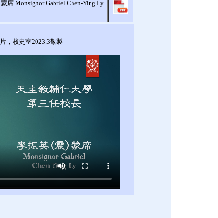
gnor Gabriel Chen-Ying Ly
，校史室2023.3敬製