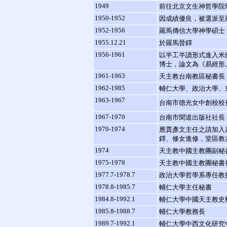
1949
前往北京文生神哲學院
1950-1952
因成績優良，被選派至
1952-1956
羅馬傳信大學神學碩士
1955.12.21
於羅馬晉鐸
1956-1961
以半工半讀形式進入米
博士，論文為《易經形
1961-1963
天主教台南教區秘書長
1962-1985
輔仁大學、政治大學、
1963-1967
台南市德光女中創校校
1967-1970
台南市聞道出版社社長
1970-1974
應賈彥文主任之請加入
鐸、修女進修，堂區教
1974
天主教中國主教團副秘
1975-1978
天主教中國主教團秘書
1977.7-1978.7
政治大學哲學系專任教
1978.8-1985.7
輔仁大學主任秘書
1984.8-1992.1
輔仁大學中國天主教史
1985.8-1988.7
輔仁大學教務長
1989.7-1992.1
輔仁大學中西文化研究