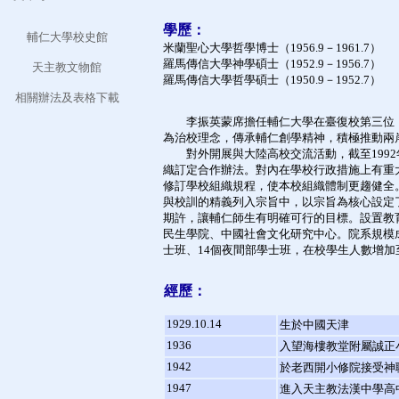
學歷：
輔仁大學校史館
米蘭聖心大學哲學博士（1956.9－1961.7）
羅馬傳信大學神學碩士（1952.9－1956.7）
天主教文物館
羅馬傳信大學哲學碩士（1950.9－1952.7）
相關辦法及表格下載
李振英蒙席擔任輔仁大學在臺復校第三位（
為治校理念，傳承輔仁創學精神，積極推動兩
對外開展與大陸高校交流活動，截至1992
織訂定合作辦法。對內在學校行政措施上有重
修訂學校組織規程，使本校組織體制更趨健全
與校訓的精義列入宗旨中，以宗旨為核心設定
期許，讓輔仁師生有明確可行的目標。設置教
民生學院、中國社會文化研究中心。院系規模成
士班、14個夜間部學士班，在校學生人數增加
經歷：
1929.10.14
生於中國天津
1936
入望海樓教堂附屬誠正
1942
於老西開小修院接受神
1947
進入天主教法漢中學高