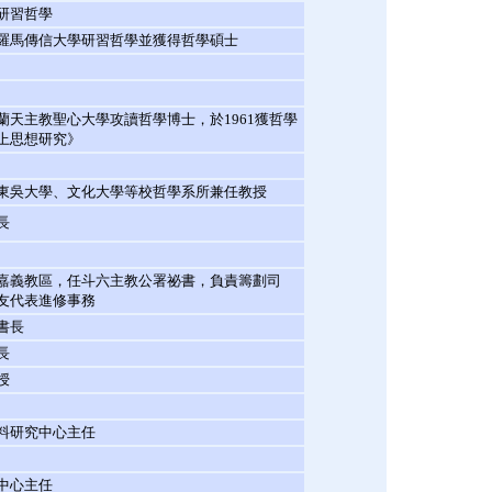
研習哲學
羅馬傳信大學研習哲學並獲得哲學碩士
蘭天主教聖心大學攻讀哲學博士，於1961獲哲學
上思想研究》
東吳大學、文化大學等校哲學系所兼任教授
長
嘉義教區，任斗六主教公署祕書，負責籌劃司
友代表進修事務
書長
長
授
料研究中心主任
中心主任