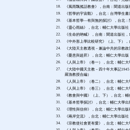
18.
《風雨飄搖話教會》，台南：聞道出版社
19.
《哲學的宇宙觀》，台北：台灣學生書局，
20.
《基本哲學—有與無的探討》，台北：問
21.
《靈心雨絲》，台北：輔仁大學出版社，1
22.
《生命的吶喊》，台南：聞道出版社，19
23.
《中外形上學比較研究》（上、下），台
24.
《大陸天主教透視－兼論中共的宗教政策
25.
《憂患與超昇》，台北：輔仁大學出版，1
26.
《人與上帝》（卷一），台北：輔仁大學
27.
《大陸中國天主教－四十年大事記1945－
羅漁教授合編）
28.
《人與上帝》（卷二），台北：輔仁大學出
29.
《人與上帝》（卷三），台北：輔仁大學
30.
《教會與中國》（上、下），台北：輔仁
31.
《基本哲學探討》，台北：輔仁大學出版社
32.
《理性與信仰》，台北：輔仁大學出版社
33.
《兩岸交流》，台北：輔仁大學出版社， 
34.
《宗教使社會更有愛》，台北：輔仁大學出
35.