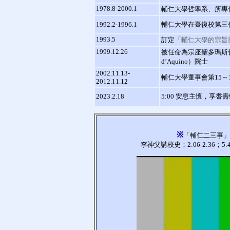
1978.8-2000.1
輔仁大學哲學系、所專
1992.2-1996.1
輔仁大學在臺復校第三
1993.5
訂定
「輔仁大學的宗旨
1999.12.26
被任命為宗座聖多瑪斯哲學院（Po
d’Aquino）院士
2002.11.13-
輔仁大學董事會第15～
2012.11.12
2023.2.18
5:00 安息主懷，享耆壽
※
「輔仁二三事」，
李神父講校史：2:06-2:36；5:49-6