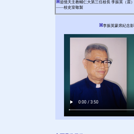
※
追憶天主教輔仁大第三任校長 李振英（震）蒙席 Monsi
——校史室敬製
※
李振英蒙席紀念影片