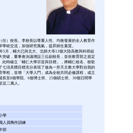
任）校長。李校長以尊重人性、均衡發展的全人教育作
岸學術交流，加強研究風氣，提昇師生素質。
年5月，輔大已與北大、北師大等13個大陸高教與科研組
大突破，董事會決議增設三位副校長，並依教育部之規定
。此時確立「輔仁大學宗旨與目標」，將輔仁校名、校歌
了七項具體目標充分表現了做為一所天主教大學對自我的
育學程，並增「大學入門」成為全校共同必修課程，成立
長至8個學院、6個博士班、25個碩士班、39個日間學
至近二萬人。
小學
職人員陶作訓練
中部