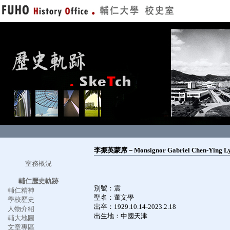
李振英蒙席－Monsignor Gabriel Chen-Ying L
室務概況
輔仁歷史軌跡
別號：震
輔仁精神
聖名：董文學
學校歷史
出卒：1929.10.14-2023.2.18
人物介紹
出生地：中國天津
輔大地圖
文章專區